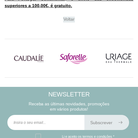
superiores a 100,00€, é gratuito.
Voltar
NEWSLETTER
Receba as últimas novidades, promoções
em vários produtos!
Subscrever
Li e aceito os
termos e condições
*