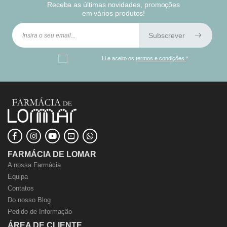
Receba as últimas novidades, promoções
em vários produtos!
Subscrever
Li e aceito os
termos e condições
*
FARMÁCIA DE LOMAR
A nossa Farmácia
Equipa
Contatos
Do nosso Blog
Pedido de Informação
ÁREA DE CLIENTE