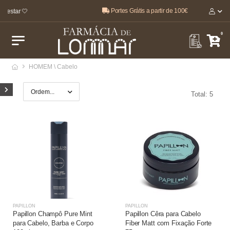
Portes Grátis a partir de 100€
-estar 🤍
0
HOMEM \ Cabelo
Total: 5
PAPILLON
PAPILLON
Papillon Champô Pure Mint
Papillon Cêra para Cabelo
para Cabelo, Barba e Corpo
Fiber Matt com Fixação Forte