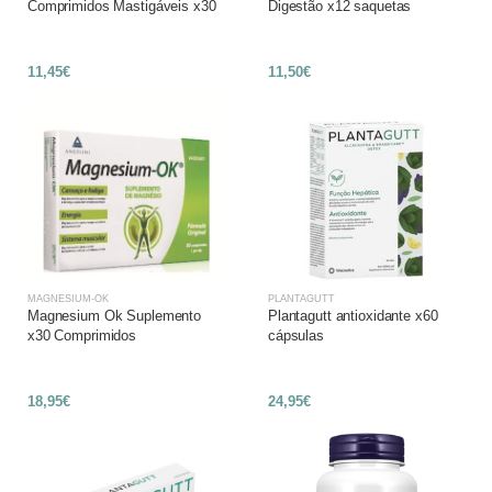
Comprimidos Mastigáveis x30
Digestão x12 saquetas
11,45€
11,50€
MAGNESIUM-OK
PLANTAGUTT
Magnesium Ok Suplemento
Plantagutt antioxidante x60
x30 Comprimidos
cápsulas
18,95€
24,95€