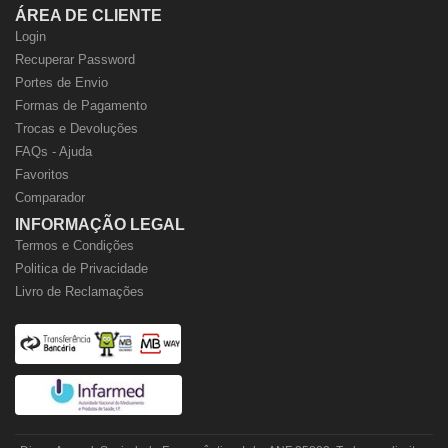
ÁREA DE CLIENTE
Login
Recuperar Password
Portes de Envio
Formas de Pagamento
Trocas e Devoluções
FAQs - Ajuda
Favoritos
Comparador
INFORMAÇÃO LEGAL
Termos e Condições
Politica de Privacidade
Livro de Reclamações