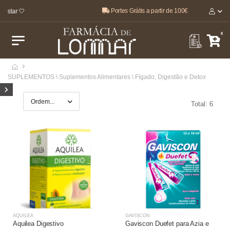
Portes Grátis a partir de 100€
estar 🤍
0
SUPLEMENTOS \ Suplementos Alimentares \ Fígado, Digestão e Detox
Total: 6
AQUILEA
GAVISCON
Aquilea Digestivo
Gaviscon Duefet para Azia e