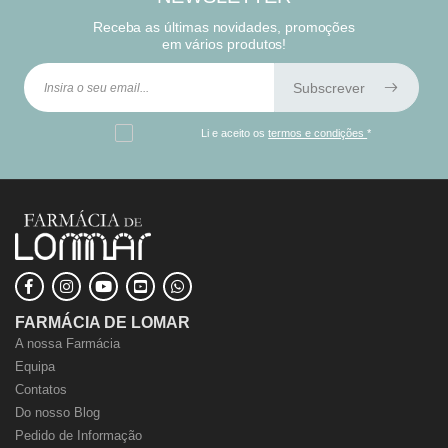
Receba as últimas novidades, promoções
em vários produtos!
Subscrever
Li e aceito os
termos e condições
*
FARMÁCIA DE LOMAR
A nossa Farmácia
Equipa
Contatos
Do nosso Blog
Pedido de Informação