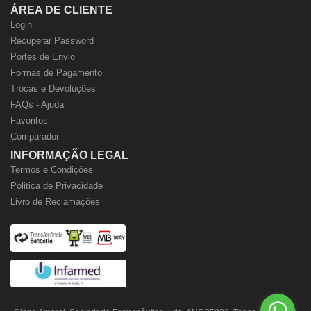
ÁREA DE CLIENTE
Login
Recuperar Password
Portes de Envio
Formas de Pagamento
Trocas e Devoluções
FAQs - Ajuda
Favoritos
Comparador
INFORMAÇÃO LEGAL
Termos e Condições
Politica de Privacidade
Livro de Reclamações