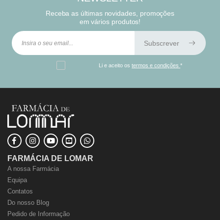
Receba as últimas novidades, promoções
em vários produtos!
Subscrever
Li e aceito os
termos e condições
*
FARMÁCIA DE LOMAR
A nossa Farmácia
Equipa
Contatos
Do nosso Blog
Pedido de Informação