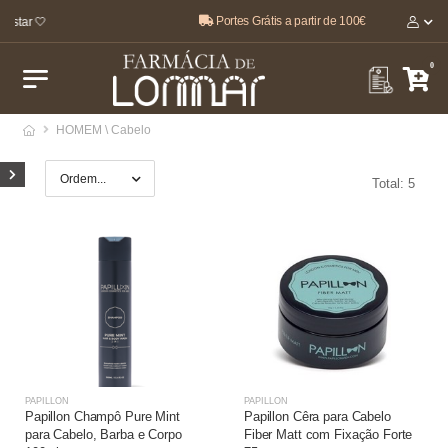
Portes Grátis a partir de 100€
estar 🤍
0
HOMEM \ Cabelo
Total: 5
PAPILLON
PAPILLON
Papillon Champô Pure Mint
Papillon Cêra para Cabelo
para Cabelo, Barba e Corpo
Fiber Matt com Fixação Forte