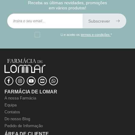
Receba as últimas novidades, promoções
em vários produtos!
Subscrever
Li e aceito os
termos e condições
*
FARMÁCIA DE LOMAR
A nossa Farmácia
Equipa
Contatos
Do nosso Blog
Pedido de Informação
ÁREA DE CLIENTE