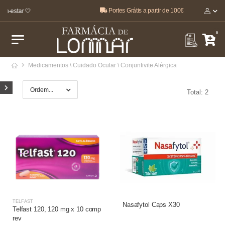
Portes Grátis a partir de 100€
em-estar 🤍
0
Medicamentos \ Cuidado Ocular \ Conjuntivite Alérgica
Total: 2
TELFAST
Nasafytol Caps X30
Telfast 120, 120 mg x 10 comp
rev