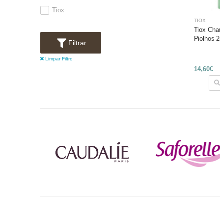
Tiox
TIOX
Tiox Cha
Piolhos 
Filtrar
Limpar Filtro
14,60€