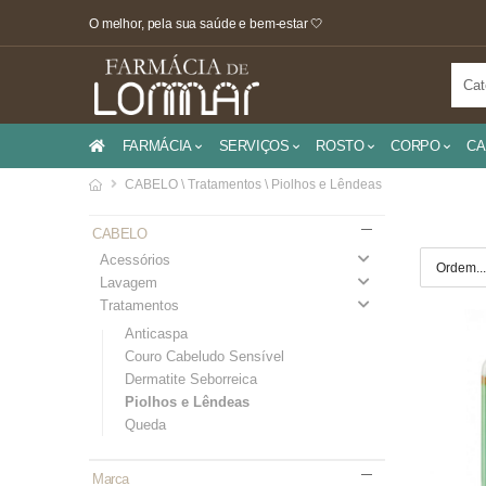
O melhor, pela sua saúde e bem-estar 🤍
FARMÁCIA
SERVIÇOS
ROSTO
CORPO
CA
CABELO \ Tratamentos \ Piolhos e Lêndeas
CABELO
Acessórios
Lavagem
Tratamentos
Anticaspa
Couro Cabeludo Sensível
Dermatite Seborreica
Piolhos e Lêndeas
Queda
Marca