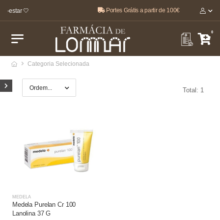
Portes Grátis a partir de 100€
m-estar 🤍
0
Categoria Selecionada
Total: 1
MEDELA
Medela Purelan Cr 100
Lanolina 37 G