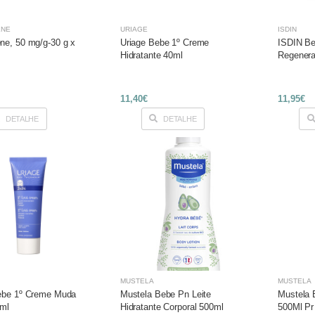
ENE
URIAGE
ISDIN
ne, 50 mg/g-30 g x
Uriage Bebe 1º Creme
ISDIN B
Hidratante 40ml
Regenera
11,40€
11,95€
DETALHE
DETALHE
MUSTELA
MUSTELA
ebe 1º Creme Muda
Mustela Bebe Pn Leite
Mustela 
5ml
Hidratante Corporal 500ml
500Ml Pr