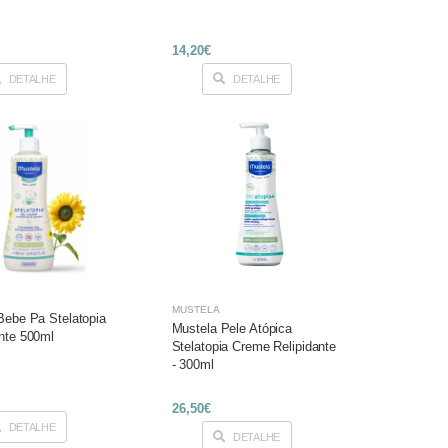
14,20€
DETALHE
DETALHE
MUSTELA
Bebe Pa Stelatopia
Mustela Pele Atópica
nte 500ml
Stelatopia Creme Relipidante
- 300ml
26,50€
DETALHE
DETALHE