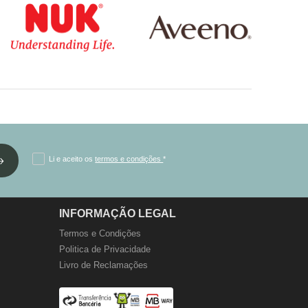
Li e aceito os
termos e condições
*
INFORMAÇÃO LEGAL
Termos e Condições
Politica de Privacidade
Livro de Reclamações