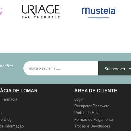
omoções
Subscrever
ÁCIA DE LOMAR
ÁREA DE CLIENTE
 Farmácia
Login
Recuperar Password
s
Portes de Envio
o Blog
Formas de Pagamento
de Informação
Trocas e Devoluções