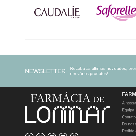
Receba as últimas novidades, pr
NEWSLETTER
em vários produtos!
FARM
A nossa
Equipa
Contato
Do noss
Pedido 