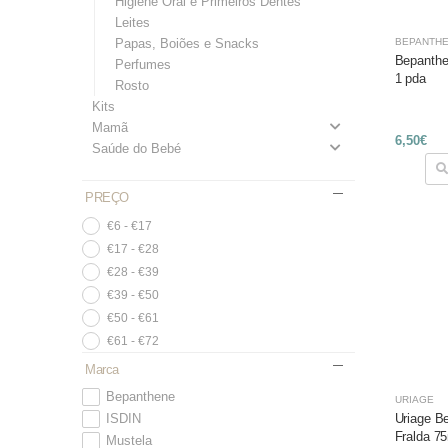
Higiene Oral e Primeiros Dentes
Leites
Papas, Boiões e Snacks
BEPANTH
Bepanthe
Perfumes
1 pda
Rosto
Kits
Mamã
6,50€
Saúde do Bebé
PREÇO
€6 - €17
€17 - €28
€28 - €39
€39 - €50
€50 - €61
€61 - €72
Marca
Bepanthene
URIAGE
Uriage B
ISDIN
Fralda 7
Mustela