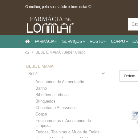
O melhor, pela sua saúde e bem-estar 🤍
FARMÁCIA
SERVIÇOS
ROSTO
CORPO
CA
BEBÉ E MAMÃ \ Bebé \ Corpo
BEBÉ E MAMÃ
Bebé
Acessórios de Alimentação
Banho
Biberões e Tetinas
Brinquedos
Chupetas e Acessórios
Corpo
Equipamentos e Acessórios de
Limpeza
Fraldas, Toalhitas e Muda da Fralda