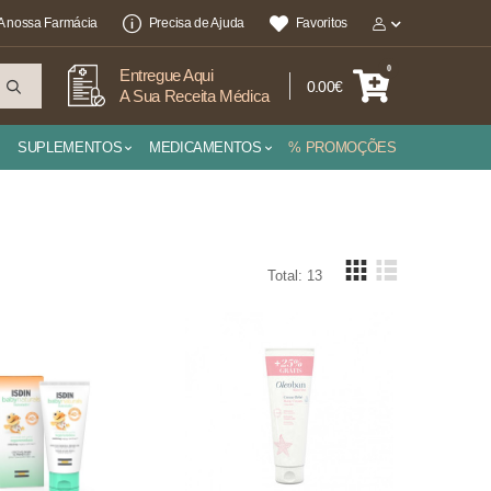
A nossa Farmácia
Precisa de Ajuda
Favoritos
0
Entregue Aqui
0.00€
A Sua Receita Médica
SUPLEMENTOS
MEDICAMENTOS
% PROMOÇÕES
Total: 13