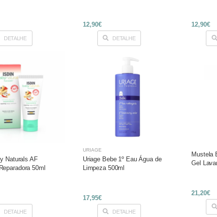
12,90€
12,90€
DETALHE
DETALHE
URIAGE
Mustela 
by Naturals AF
Uriage Bebe 1º Eau Água de
Gel Lava
Reparadora 50ml
Limpeza 500ml
21,20€
17,95€
DETALHE
DETALHE