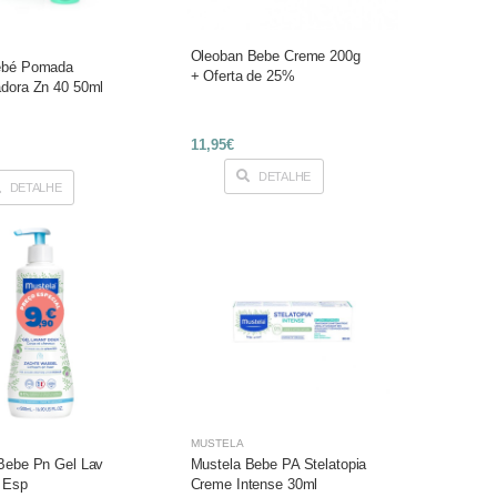
Oleoban Bebe Creme 200g
ebé Pomada
+ Oferta de 25%
dora Zn 40 50ml
11,95€
DETALHE
DETALHE
MUSTELA
Bebe Pn Gel Lav
Mustela Bebe PA Stelatopia
 Esp
Creme Intense 30ml