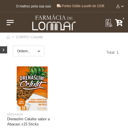
Portes Grátis a partir de 100€
O melhor, pela sua saúde e bem-estar 🤍
0
CORPO \ Celulite
Total: 1
DRENASLIM
Drenaslim Celulite sabor a
Abacaxi x15 Sticks