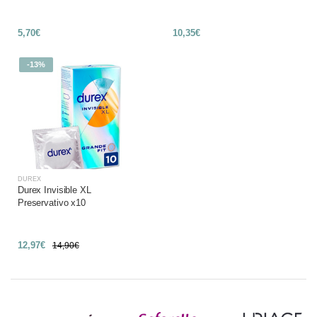
5,70€
10,35€
-13%
DUREX
Durex Invisible XL
Preservativo x10
12,97€
14,90€