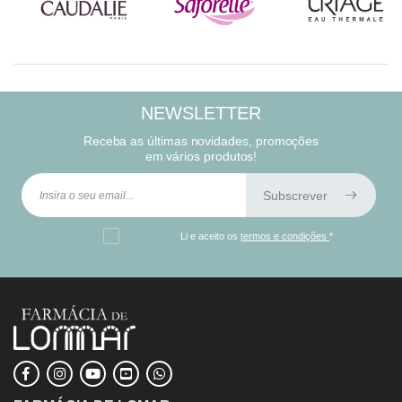
NEWSLETTER
Receba as últimas novidades, promoções
em vários produtos!
Subscrever
Li e aceito os
termos e condições
*