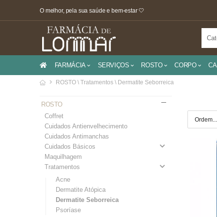
O melhor, pela sua saúde e bem-estar 🤍
FARMÁCIA
SERVIÇOS
ROSTO
CORPO
CA
ROSTO \ Tratamentos \ Dermatite Seborreica
ROSTO
Coffret
Cuidados Antienvelhecimento
Cuidados Antimanchas
Cuidados Básicos
Maquilhagem
Tratamentos
Acne
Dermatite Atópica
Dermatite Seborreica
Psoríase