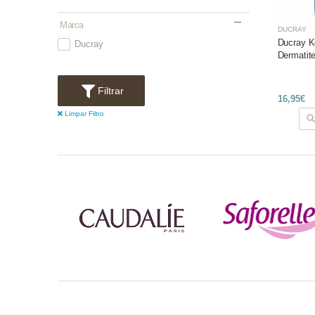
Marca
DUCRAY
Ducray K
Ducray
Dermatit
Filtrar
16,95€
Limpar Filtro