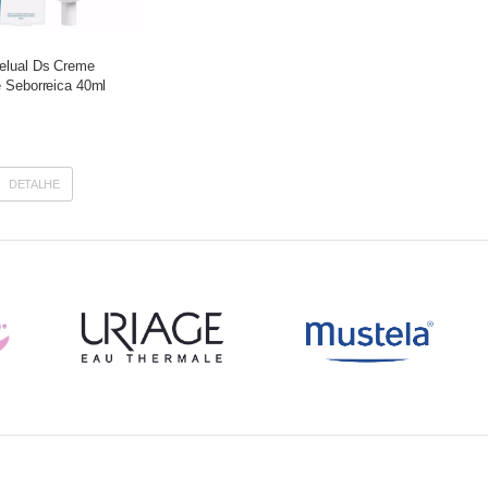
elual Ds Creme
e Seborreica 40ml
DETALHE