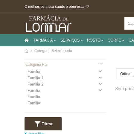
O melhor, pela sua saúde e bem-estar 🤍
FARMÁCIA
SERVIÇOS
ROSTO
CORPO
CA
Categoria Selecionada
Categoria Pai
Familia
Familia 1
Familia 2
Sem produ
Familia
Familia
Familia
Filtrar
Limpar Filtro