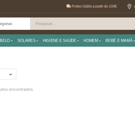
Portes Grátis a partir de 100€
BELO
SOLARES
HIGIENE E SAÚDE
HOMEM
BEBÉ E MAMÃ
tos encontrados.