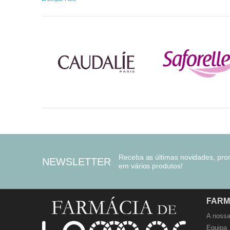
Receba as últimas novidades, pr
NEWSLETTER
em vários produtos!
FARM
A nossa
Equipa