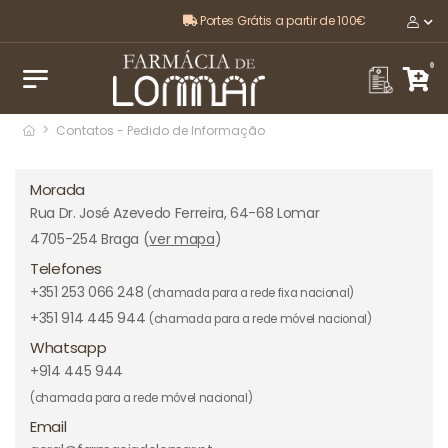
Portes Grátis a partir de 100€
O melhor, pela sua saúde e bem-estar
0
Contatos - Pedido de Informação
Morada
Rua Dr. José Azevedo Ferreira, 64-68 Lomar
4705-254 Braga (
ver mapa
)
Telefones
+351 253 066 248
(chamada para a rede fixa nacional)
+351 914 445 944
(chamada para a rede móvel nacional)
Whatsapp
+914 445 944
(chamada para a rede móvel nacional)
Email