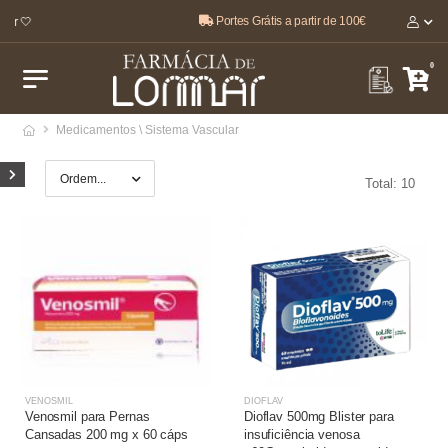
Portes Grátis a partir de 100€
ar 🤍
0
Medicamentos \ Sistema Vascular
Total: 10
VENOSMIL
DIOFLAV
Venosmil para Pernas
Dioflav 500mg Blister para
Cansadas 200 mg x 60 cáps
insuficiência venosa