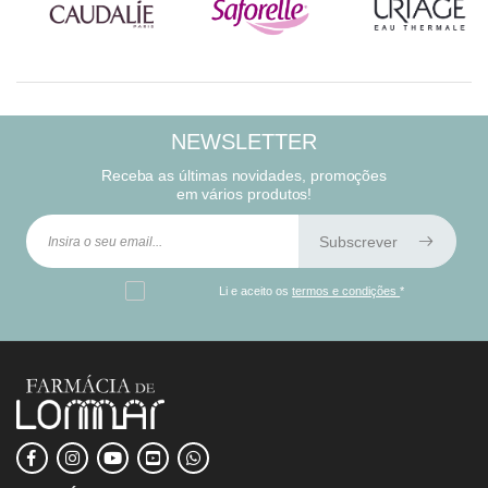
NEWSLETTER
Receba as últimas novidades, promoções
em vários produtos!
Subscrever
Li e aceito os
termos e condições
*