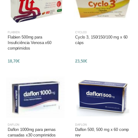
FLABIEN
CYCLO3
Flabien 500mg para
Cyclo 3, 150/150/100 mg x 60
Insuficiência Venosa x60
cáps
comprimidos
18,70€
23,50€
DAFLON
DAFLON
Daflon 1000mg para pernas
Daflon 500, 500 mg x 60 comp
cansadas x30 comprimidos
rev