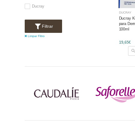
Ducray
DUCRAY
Ducray K
para Derm
Filtrar
100ml
Limpar Filtro
19,65€