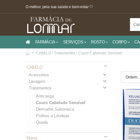
O melhor, pela sua saúde e bem-estar 🤍
FARMÁCIA
SERVIÇOS
ROSTO
CORPO
CA
CABELO \ Tratamentos \ Couro Cabeludo Sensível
CABELO
Acessórios
Lavagem
Tratamentos
Anticaspa
Couro Cabeludo Sensível
Dermatite Seborreica
Piolhos e Lêndeas
Queda
Marca