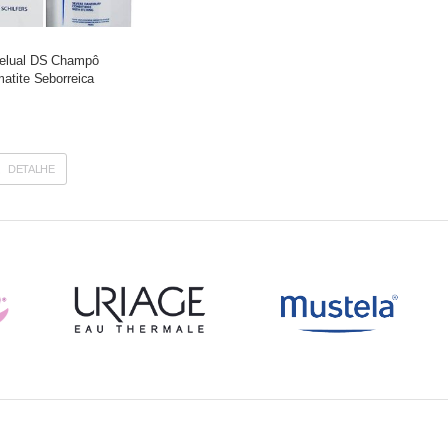
elual DS Champô
atite Seborreica
DETALHE