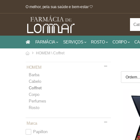
O melhor, pela sua saúde e bem-estar 🤍
FARMÁCIA
SERVIÇOS
ROSTO
CORPO
CA
HOMEM \ Coffret
HOMEM
Barba
Cabelo
Coffret
Corpo
Perfumes
Rosto
Marca
Papillon