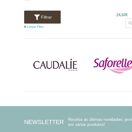
24,60€
Filtrar
Limpar Filtro
Receba as últimas novidades, pr
NEWSLETTER
em vários produtos!