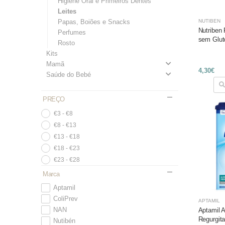
Higiene Oral e Primeiros Dentes
Leites
Papas, Boiões e Snacks
NUTIBÉN
Nutriben 
Perfumes
sem Glut
Rosto
Kits
Mamã
4,30€
Saúde do Bebé
PREÇO
€3 - €8
€8 - €13
€13 - €18
€18 - €23
€23 - €28
Marca
Aptamil
ColiPrev
APTAMIL
NAN
Aptamil A
Regurgit
Nutibén