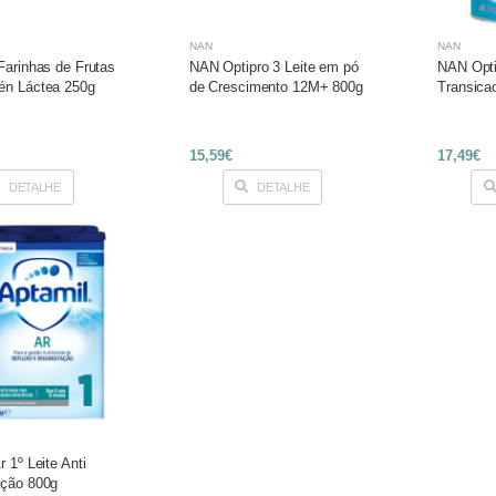
NAN
NAN
Farinhas de Frutas
NAN Optipro 3 Leite em pó
NAN Opti
én Láctea 250g
de Crescimento 12M+ 800g
Transic
15,59€
17,49€
DETALHE
DETALHE
r 1º Leite Anti
ação 800g