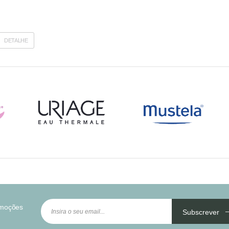
DETALHE
omoções
Subscrever