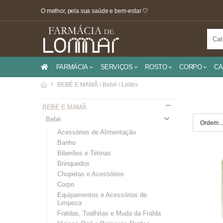
O melhor, pela sua saúde e bem-estar 🤍
FARMÁCIA
SERVIÇOS
ROSTO
CORPO
CA
BEBÉ E MAMÃ \ Bebé \ Leites
BEBÉ E MAMÃ
Bebé
Acessórios de Alimentação
Banho
Biberões e Tetinas
Brinquedos
Chupetas e Acessórios
Corpo
Equipamentos e Acessórios de
Limpeza
Fraldas, Toalhitas e Muda da Fralda