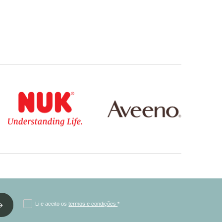
Li e aceito os
termos e condições
*