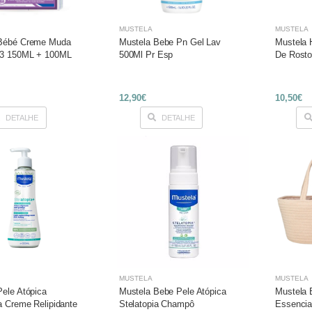
MUSTELA
MUSTELA
 Bébé Creme Muda
Mustela Bebe Pn Gel Lav
Mustela 
23 150ML + 100ML
500Ml Pr Esp
De Rosto
12,90€
10,50€
DETALHE
DETALHE
MUSTELA
MUSTELA
Pele Atópica
Mustela Bebe Pele Atópica
Mustela 
a Creme Relipidante
Stelatopia Champô
Essencia