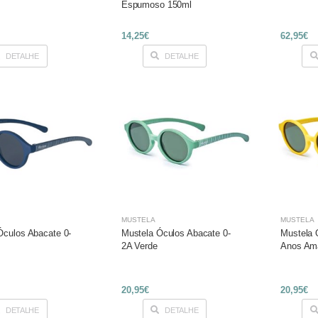
Espumoso 150ml
14,25€
62,95€
DETALHE
DETALHE
MUSTELA
MUSTELA
Óculos Abacate 0-
Mustela Óculos Abacate 0-
Mustela 
2A Verde
Anos Am
20,95€
20,95€
DETALHE
DETALHE