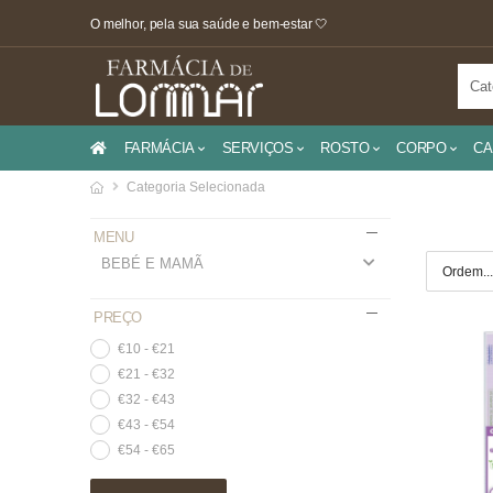
O melhor, pela sua saúde e bem-estar 🤍
FARMÁCIA
SERVIÇOS
ROSTO
CORPO
CA
Categoria Selecionada
MENU
BEBÉ E MAMÃ
PREÇO
€10 - €21
€21 - €32
€32 - €43
€43 - €54
€54 - €65