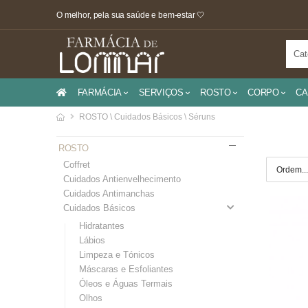
O melhor, pela sua saúde e bem-estar 🤍
FARMÁCIA
SERVIÇOS
ROSTO
CORPO
CA
ROSTO \ Cuidados Básicos \ Séruns
ROSTO
Coffret
Cuidados Antienvelhecimento
Cuidados Antimanchas
Cuidados Básicos
Hidratantes
Lábios
Limpeza e Tónicos
Máscaras e Esfoliantes
Óleos e Águas Termais
Olhos