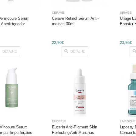
CERAVE
URIAGE
Dermopure Sérum
Cerave Retinol Sérum Anti-
Uriage E
 Aperfeiçoador
marcas 30ml
Booster 
22,90€
23,95€
DETALHE
DETALHE
EUCERIN
LA ROCHE
 Vinopure Serum
Eucerin Anti-Pigment Skin
Lrposay 
or par Imperfeições
Perfecting Anti-Manchas
Concentr