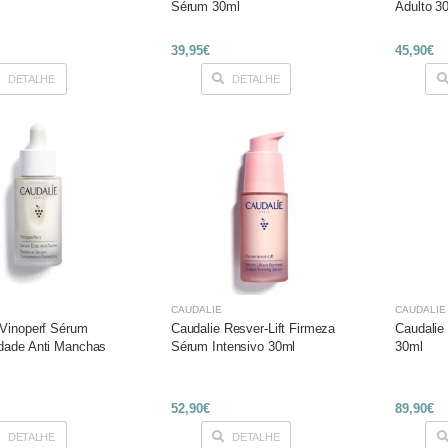
Sérum 30ml
Adulto 3
39,95€
45,90€
DETALHE
DETALHE
CAUDALÍE
CAUDALÍE
 Vinoperf Sérum
Caudalie Resver-Lift Firmeza
Caudalie
dade Anti Manchas
Sérum Intensivo 30ml
30ml
52,90€
89,90€
DETALHE
DETALHE