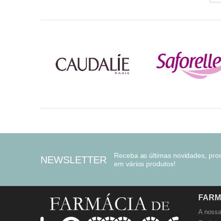
Receba as últimas novidades, pr
NEWSLETTER
em vários produtos!
FARM
A nossa