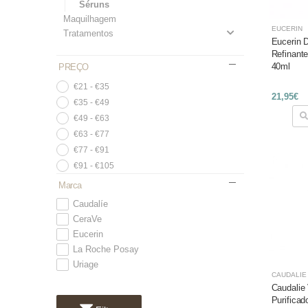
Séruns
Maquilhagem
EUCERIN
Tratamentos
Eucerin 
Refinante
40ml
PREÇO
€21 - €35
21,95€
€35 - €49
€49 - €63
€63 - €77
€77 - €91
€91 - €105
Marca
Caudalíe
CeraVe
Eucerin
La Roche Posay
Uriage
CAUDALÍE
Caudalie
Purificad