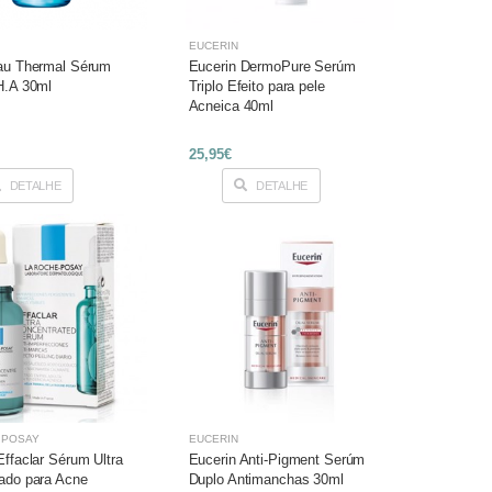
EUCERIN
au Thermal Sérum
Eucerin DermoPure Serúm
H.A 30ml
Triplo Efeito para pele
Acneica 40ml
25,95€
DETALHE
DETALHE
 POSAY
EUCERIN
Effaclar Sérum Ultra
Eucerin Anti-Pigment Serúm
ado para Acne
Duplo Antimanchas 30ml