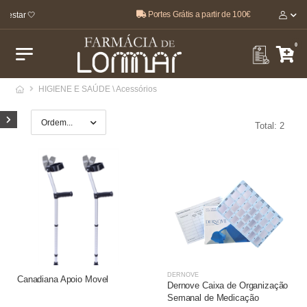
Portes Grátis a partir de 100€
-estar 🤍
0
HIGIENE E SAÚDE \ Acessórios
Total: 2
DERNOVE
Canadiana Apoio Movel
Dernove Caixa de Organização
Semanal de Medicação