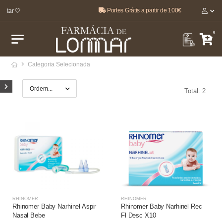
Portes Grátis a partir de 100€
star 🤍
0
Categoria Selecionada
Total: 2
RHINOMER
RHINOMER
Rhinomer Baby Narhinel Aspir
Rhinomer Baby Narhinel Rec
Nasal Bebe
Fl Desc X10