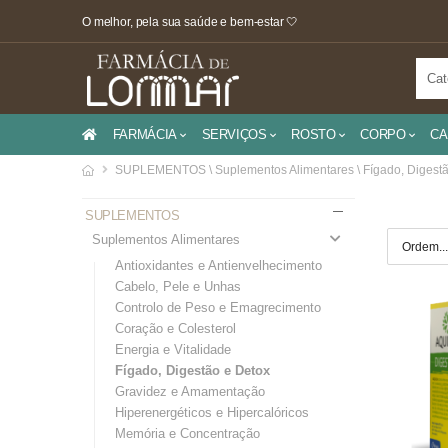
O melhor, pela sua saúde e bem-estar 🤍
FARMÁCIA
SERVIÇOS
ROSTO
CORPO
CA
SUPLEMENTOS \ Suplementos Alimentares \ Fígado, Digestã
SUPLEMENTOS
Suplementos Alimentares
Antioxidantes e Antienvelhecimento
Cabelo, Pele e Unhas
Controlo de Peso e Emagrecimento
Coração e Colesterol
Energia e Vitalidade
Fígado, Digestão e Detox
Gravidez e Amamentação
Hiperenergéticos e Hipercalóricos
Memória e Concentração