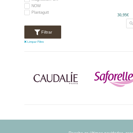
NOW
Plantagutt
30,95€
Filtrar
Limpar Filtro
Receba as últimas novidades, pr