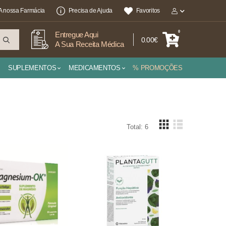
A nossa Farmácia
Precisa de Ajuda
Favoritos
0
Entregue Aqui
0.00€
A Sua Receita Médica
SUPLEMENTOS
MEDICAMENTOS
% PROMOÇÕES
Total: 6