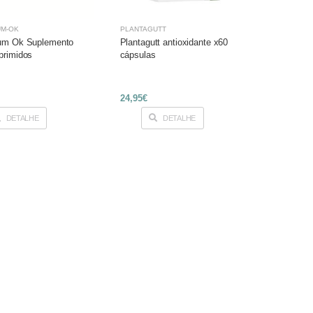
UM-OK
PLANTAGUTT
um Ok Suplemento
Plantagutt antioxidante x60
primidos
cápsulas
24,95€
DETALHE
DETALHE