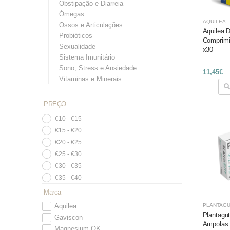
Obstipação e Diarreia
Ómegas
AQUILEA
Ossos e Articulações
Aquilea D
Probióticos
Comprimi
Sexualidade
x30
Sistema Imunitário
Sono, Stress e Ansiedade
11,45€
Vitaminas e Minerais
PREÇO
€10 - €15
€15 - €20
€20 - €25
€25 - €30
€30 - €35
€35 - €40
Marca
PLANTAGU
Aquilea
Plantagut
Gaviscon
Ampolas 
Magnesium-OK