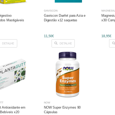
GAVISCON
MAGNESI
igestivo
Gaviscon Duefet para Azia e
Magnesi
dos Mastigáveis
Digestão x12 saquetas
x30 Com
11,50€
18,95€
DETALHE
DETALHE
TT
NOW
t Antioxidante em
NOW Super Enzymes 90
Bebíveis x20
Cápsulas