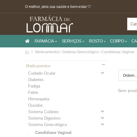
O melhor, pela sua saúde e bem-estar 🤍
FARMÁCIA
SERVIÇOS
ROSTO
CORPO
CA
Medicamentos \ Sistema Ginecológico \ Candídiase Vaginal
Medicamentos
Cuidado Ocular
Diabetes
Fadiga
Sem produ
Febre
Homeopatia
Ouvidos
Sistema Cutâneo
Sistema Digestivo
Sistema Ginecológico
Candídiase Vaginal