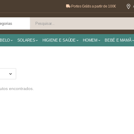
Portes Grátis a partir de 100€
BELO
SOLARES
HIGIENE E SAÚDE
HOMEM
BEBÉ E MAMÃ
tos encontrados.