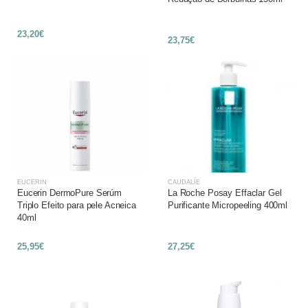
23,20€
23,75€
EUCERIN
CAUDALÍE
Eucerin DermoPure Serúm
La Roche Posay Effaclar Gel
Triplo Efeito para pele Acneica
Purificante Micropeeling 400ml
40ml
25,95€
27,25€