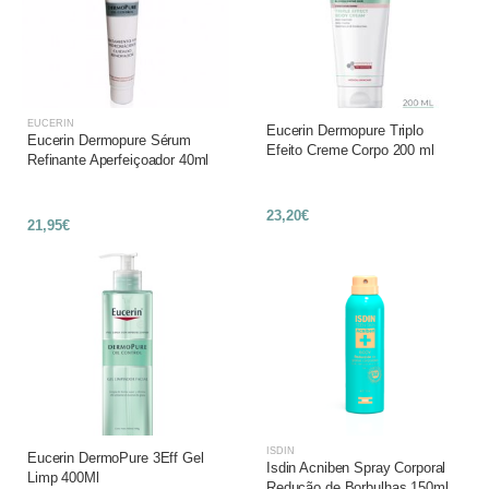
EUCERIN
Eucerin Dermopure Triplo
Eucerin Dermopure Sérum
Efeito Creme Corpo 200 ml
Refinante Aperfeiçoador 40ml
23,20€
21,95€
ISDIN
Eucerin DermoPure 3Eff Gel
Isdin Acniben Spray Corporal
Limp 400Ml
Redução de Borbulhas 150ml