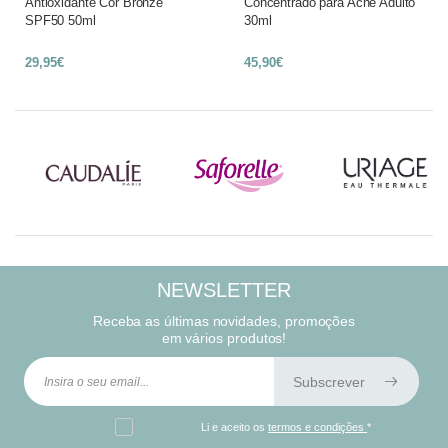
Antioxidante Cor Bronze
Concentrado para Acne Adulto
SPF50 50ml
30ml
29,95€
45,90€
NEWSLETTER
Receba as últimas novidades, promoções
em vários produtos!
Subscrever
Li e aceito os
termos e condições
*