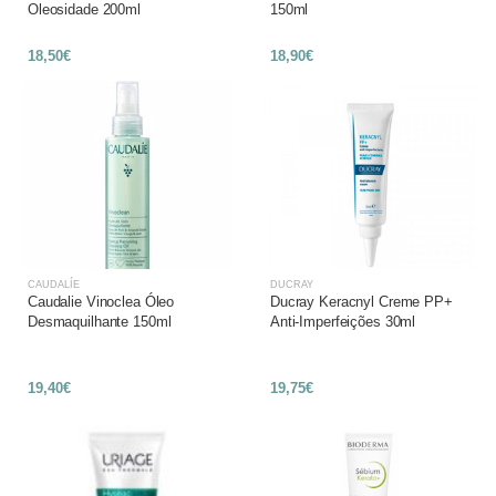
Oleosidade 200ml
150ml
18,50€
18,90€
CAUDALÍE
DUCRAY
Caudalie Vinoclea Óleo
Ducray Keracnyl Creme PP+
Desmaquilhante 150ml
Anti-Imperfeições 30ml
19,40€
19,75€