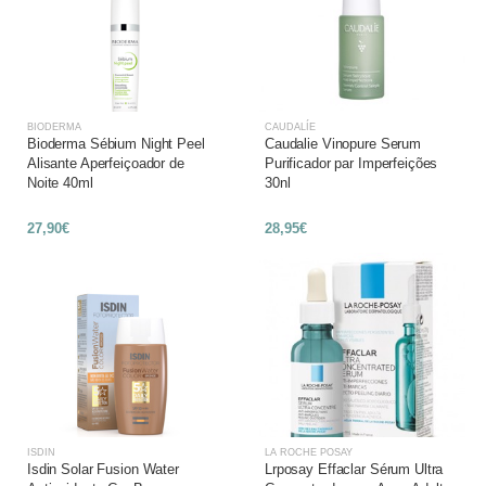
BIODERMA
CAUDALÍE
Bioderma Sébium Night Peel
Caudalie Vinopure Serum
Alisante Aperfeiçoador de
Purificador par Imperfeições
Noite 40ml
30nl
27,90€
28,95€
ISDIN
LA ROCHE POSAY
Isdin Solar Fusion Water
Lrposay Effaclar Sérum Ultra