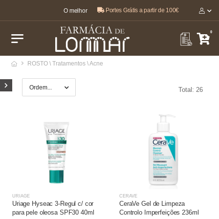
Portes Grátis a partir de 100€
O melhor, pela sua saúde e bem-estar 🤍
0
ROSTO \ Tratamentos \ Acne
Total: 26
URIAGE
CERAVE
Uriage Hyseac 3-Regul c/ cor
CeraVe Gel de Limpeza
para pele oleosa SPF30 40ml
Controlo Imperfeições 236ml