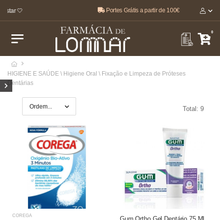
Portes Grátis a partir de 100€
star 🤍
0
HIGIENE E SAÚDE \ Higiene Oral \ Fixação e Limpeza de Próteses
Dentárias
Total: 9
COREGA
Gum Ortho Gel Dentário 75 Ml