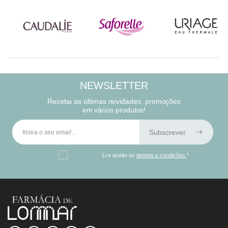
NEWSLETTER
Receba as últimas novidades, promoções
em vários produtos!
Subscrever
Li e aceito os
termos e condições
*