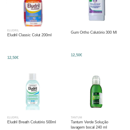
ELUDRIL
Gum Ortho Colutório 300 Ml
Eludril Classic Colut 200ml
12,50€
12,50€
ELUDRIL
TANTUM
Eludril Breath Colutório 500ml
Tantum Verde Solução
lavagem bocal 240 ml