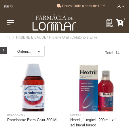
Portes Grátis a partir de 100€
star 🤍
0
HIGIENE E SAÚDE \ Higiene Oral \ Colutório e Elixir
Total: 14
PARODONTAX
HEXTRIL
Parodontax Extra Colut 300 Ml
Hextril, 1 mg/mL-200 mL x 1
sol bucal frasco