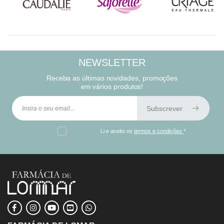
NEWSLETTER
Receba as últimas novidades, promoções
em vários produtos!
Subscrever
Li e aceito os
termos e condições
*