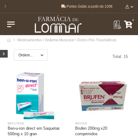
Portes Grátis a partir de 100€
O melhor, pela sua saúde e bem-estar 🤍
0
Medicamentos \ Sistema Muscular \ Dores Pós Traumáticas
Total: 15
BEN-U-RON
BRUFEN
Ben-u-ron direct em Saquetas
Brufen 200mg x20
500mg x 10 gran
comprimidos