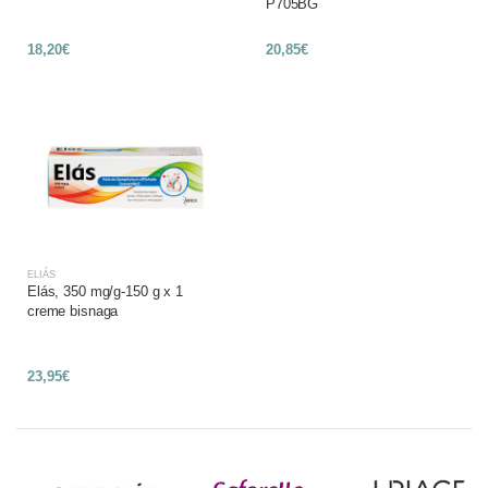
P705BG
18,20€
20,85€
ELIÁS
Elás, 350 mg/g-150 g x 1
creme bisnaga
23,95€