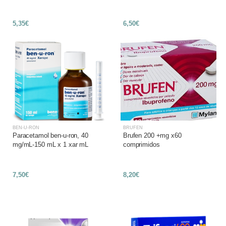
5,35€
6,50€
BEN-U-RON
BRUFEN
Paracetamol ben-u-ron, 40
Brufen 200 +mg x60
mg/mL-150 mL x 1 xar mL
comprimidos
7,50€
8,20€