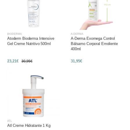
BIODERMA
A-DERMA
Atoderm Bioderma Intensive
A-Derma Exomega Control
Gel Creme Nutritivo 500ml
Bálsamo Corporal Emoliente
400ml
23,21€
31,95€
30,95€
ATL
Atl Creme Hidratante 1 Kg