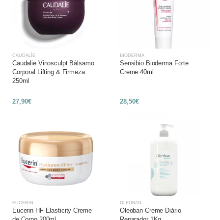
CAUDALÍE
BIODERMA
Caudalie Vinosculpt Bálsamo
Sensibio Bioderma Forte
Corporal Lifting & Firmeza
Creme 40ml
250ml
27,90€
28,50€
EUCERIN
OLEOBAN
Eucerin HF Elasticity Creme
Oleoban Creme Diário
de Corpo 200ml
Reparador 1Kg