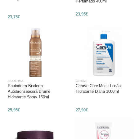
Perfumado 400ml
23,95€
23,75€
BIODERMA
CERAVE
Photoderm Bioderm
CeraVe Core Moist Locão
Autobronzeadora Brume
Hidratante Diária 1000ml
Hidratante Spray 150ml
25,95€
27,90€