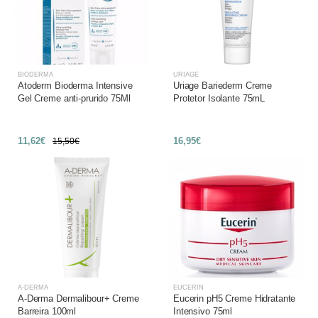
BIODERMA
URIAGE
Atoderm Bioderma Intensive
Uriage Bariederm Creme
Gel Creme anti-prurido 75Ml
Protetor Isolante 75mL
11,62€
16,95€
15,50€
A-DERMA
EUCERIN
A-Derma Dermalibour+ Creme
Eucerin pH5 Creme Hidratante
Barreira 100ml
Intensivo 75ml