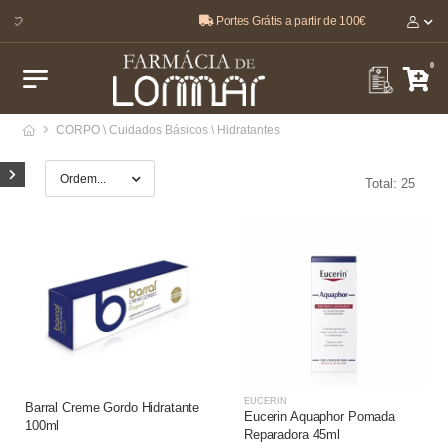
Portes Grátis a partir de 100€
O melhor, pela sua saúde e bem-estar 🤍
0
CORPO \ Cuidados Básicos \ Hidratantes
Total: 25
EUCERIN
Barral Creme Gordo Hidratante
Eucerin Aquaphor Pomada
100ml
Reparadora 45ml