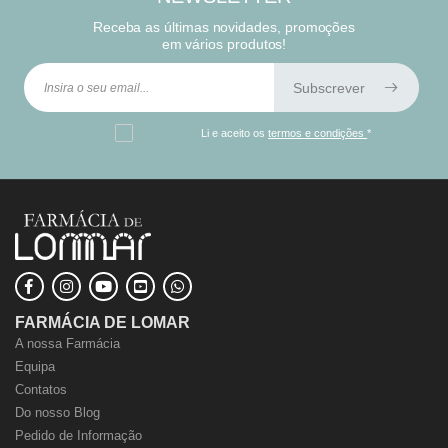
Receba as últimas novidades, promoções
em vários produtos!
Subscrever
Li e aceito os
termos e condições
*
FARMÁCIA DE LOMAR
A nossa Farmácia
Equipa
Contatos
Do nosso Blog
Pedido de Informação