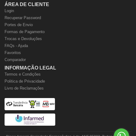
ÁREA DE CLIENTE
Login
Recuperar Password
Portes de Envio
Formas de Pagamento
Trocas e Devoluções
FAQs - Ajuda
Favoritos
Comparador
INFORMAÇÃO LEGAL
Termos e Condições
Politica de Privacidade
Livro de Reclamações