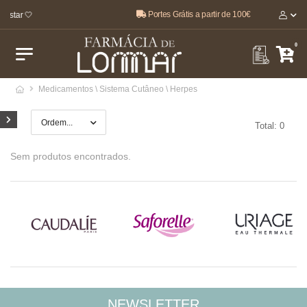
Portes Grátis a partir de 100€
-estar 🤍
0
Medicamentos \ Sistema Cutâneo \ Herpes
Total: 0
Sem produtos encontrados.
NEWSLETTER