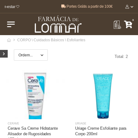
Portes Grátis a partir de 100€
em-estar 🤍
0
CORPO \ Cuidados Básicos \ Esfoliantes
Total: 2
CERAVE
URIAGE
Cerave Sa Creme Hidratante
Uriage Creme Esfoliante para
Alisador de Rugosidades
Corpo 200ml