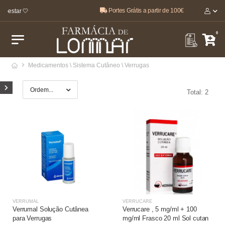
Portes Grátis a partir de 100€
m-estar 🤍
0
Medicamentos \ Sistema Cutâneo \ Verrugas
Total: 2
VERRUMAL
VERRUCARE
Verrumal Solução Cutânea
Verrucare , 5 mg/ml + 100
para Verrugas
mg/ml Frasco 20 ml Sol cutan