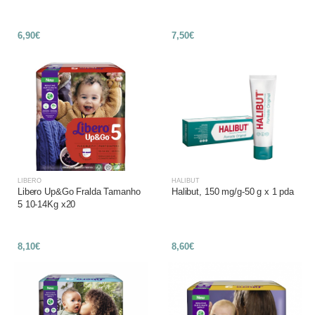
6,90€
7,50€
LIBERO
HALIBUT
Libero Up&Go Fralda Tamanho
Halibut, 150 mg/g-50 g x 1 pda
5 10-14Kg x20
8,10€
8,60€