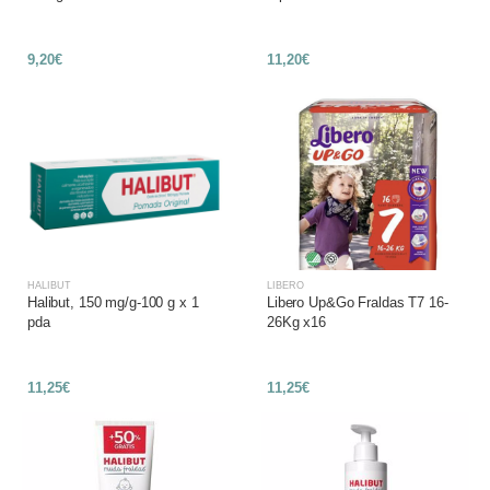
9,20€
11,20€
HALIBUT
LIBERO
Halibut, 150 mg/g-100 g x 1
Libero Up&Go Fraldas T7 16-
pda
26Kg x16
11,25€
11,25€