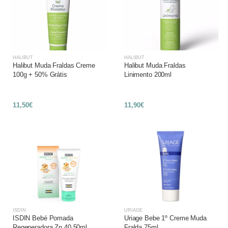
HALIBUT
HALIBUT
Halibut Muda Fraldas Creme
Halibut Muda Fraldas
100g + 50% Grátis
Linimento 200ml
11,50€
11,90€
ISDIN
URIAGE
ISDIN Bebé Pomada
Uriage Bebe 1º Creme Muda
Regeneradora Zn 40 50ml
Fralda 75ml