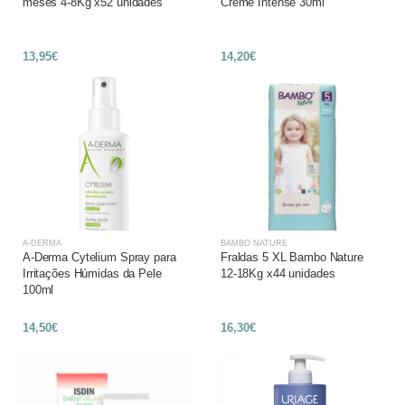
meses 4-8Kg x52 unidades
Creme Intense 30ml
13,95€
14,20€
A-DERMA
BAMBO NATURE
A-Derma Cytelium Spray para
Fraldas 5 XL Bambo Nature
Irritações Húmidas da Pele
12-18Kg x44 unidades
100ml
14,50€
16,30€