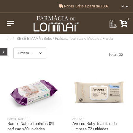
Portes Grátis a partir de 100€
O melhor, pela sua saúde e bem-estar 🤍
0
BEBÉ E MAMÃ \ Bebé \ Fraldas, Toalhitas e Muda da Fralda
Total: 32
BAMBO NATURE
AVEENO
Bambo Nature Toalhitas 0%
Aveeno Baby Toalhitas de
perfume x80 unidades
Limpeza 72 unidades