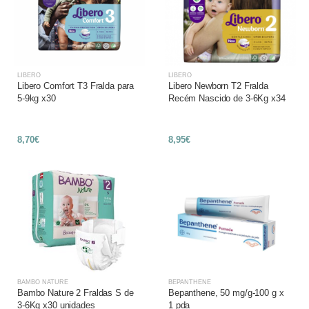
LIBERO
LIBERO
Libero Comfort T3 Fralda para
Libero Newborn T2 Fralda
5-9kg x30
Recém Nascido de 3-6Kg x34
8,70€
8,95€
BAMBO NATURE
BEPANTHENE
Bambo Nature 2 Fraldas S de
Bepanthene, 50 mg/g-100 g x
3-6Kg x30 unidades
1 pda