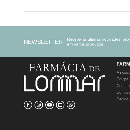
Receba as últimas novidades, pr
NEWSLETTER
em vários produtos!
FARM
A nossa
Equipa
Contato
Do noss
Pedido 