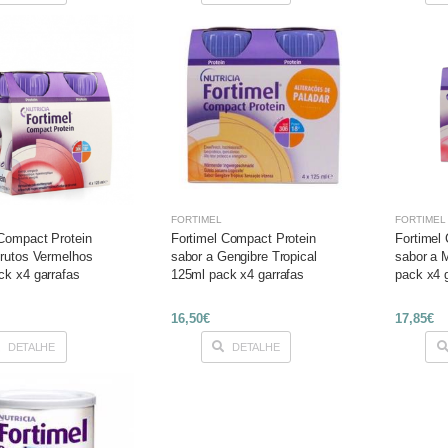
FORTIMEL
FORTIMEL
 Compact Protein
Fortimel Compact Protein
Fortimel
Frutos Vermelhos
sabor a Gengibre Tropical
sabor a 
ck x4 garrafas
125ml pack x4 garrafas
pack x4 
16,50€
17,85€
DETALHE
DETALHE