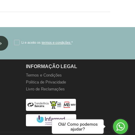
Li e aceito os
termos e condições
*
INFORMAÇÃO LEGAL
Termos e Condições
Politica de Privacidade
Livro de Reclamações
Olá! Como podemos
ajudar?