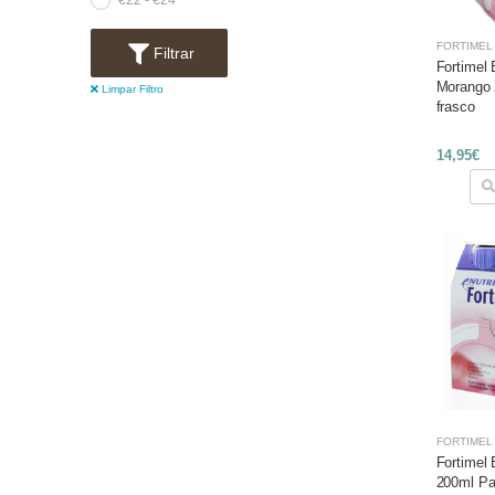
€22 - €24
FORTIMEL
Filtrar
Fortimel 
Morango 
Limpar Filtro
frasco
14,95€
FORTIMEL
Fortimel
200ml Pa