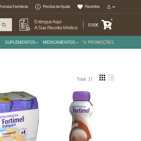
A nossa Farmácia
Precisa de Ajuda
Favoritos
0
Entregue Aqui
0.00€
A Sua Receita Médica
SUPLEMENTOS
MEDICAMENTOS
% PROMOÇÕES
Total: 17