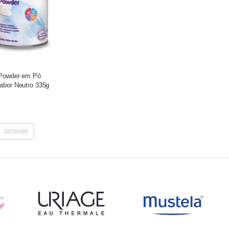
 Powder em Pó
sabor Neutro 335g
DETALHE