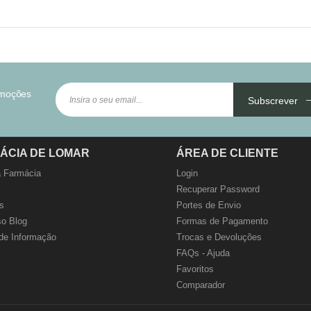
omoções
Subscrever
ÁCIA DE LOMAR
ÁREA DE CLIENTE
 Farmácia
Login
Recuperar Password
s
Portes de Envio
o Blog
Formas de Pagamento
de Informação
Trocas e Devoluções
FAQs - Ajuda
Favoritos
Comparador