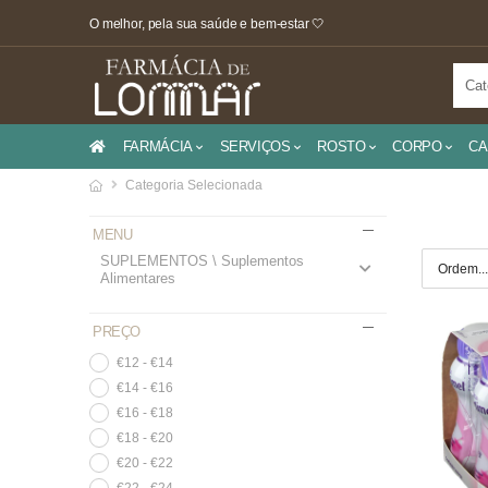
O melhor, pela sua saúde e bem-estar 🤍
FARMÁCIA
SERVIÇOS
ROSTO
CORPO
CA
Categoria Selecionada
MENU
SUPLEMENTOS \ Suplementos
Alimentares
PREÇO
€12 - €14
€14 - €16
€16 - €18
€18 - €20
€20 - €22