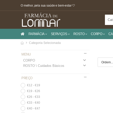
O melhor, pela sua saúde e bem-estar 🤍
FARMÁCIA
SERVIÇOS
ROSTO
CORPO
CA
Categoria Selecionada
MENU
CORPO
ROSTO \ Cuidados Básicos
PREÇO
€12 - €19
€19 - €26
€26 - €33
€33 - €40
€40 - €47