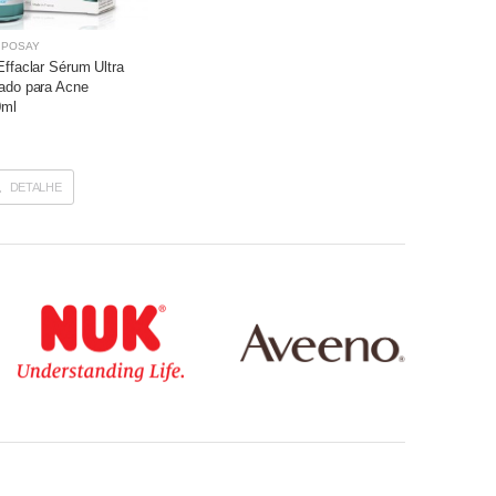
 POSAY
Effaclar Sérum Ultra
ado para Acne
0ml
DETALHE