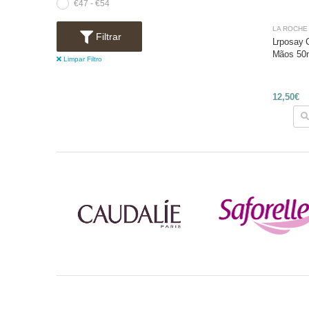
€47 - €54
LA ROCHE
Filtrar
Lrposay 
Mãos 50
Limpar Filtro
12,50€