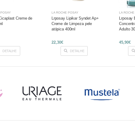
 POSAY
LA ROCHE POSAY
LA ROCHE
Cicaplast Creme de
Lrposay Lipikar Syndet Ap+
Lrposay 
ml
Creme de Limpeza pele
Concentr
atópica 400ml
Adulto 3
22,30€
45,90€
DETALHE
DETALHE