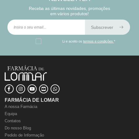
Receba as últimas novidades, promoções
em vários produtos!
Subscrever
Li e aceito os
termos e condições
*
FARMÁCIA DE LOMAR
A nossa Farmácia
Equipa
Contatos
Do nosso Blog
Pedido de Informação